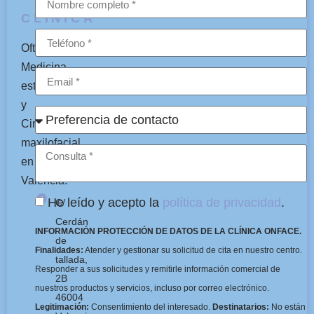
CLÍNICA
Oftalmología,
Medicina
estética
y
Cirugía
maxilofacial
en
Valencia.
He leído y acepto la
política de privacidad
.
C/
Cerdán
INFORMACIÓN PROTECCIÓN DE DATOS DE LA CLÍNICA ONFACE.
de
Finalidades:
Atender y gestionar su solicitud de cita en nuestro centro.
tallada,
Responder a sus solicitudes y remitirle información comercial de
2B
nuestros productos y servicios, incluso por correo electrónico.
46004
Legitimación:
Consentimiento del interesado.
Destinatarios:
No están