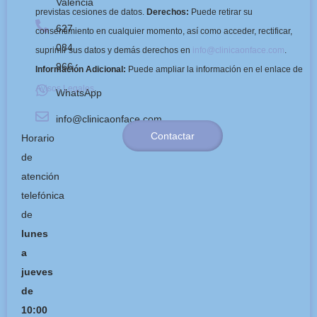
Valencia
previstas cesiones de datos.
Derechos:
Puede retirar su
627
consentimiento en cualquier momento, así como acceder, rectificar,
084
suprimir sus datos y demás derechos en
info@clinicaonface.com
.
966
Información Adicional:
Puede ampliar la información en el enlace de
Avisos Legales
.
WhatsApp
info@clinicaonface.com
Contactar
Horario
de
atención
telefónica
de
lunes
a
jueves
de
10:00