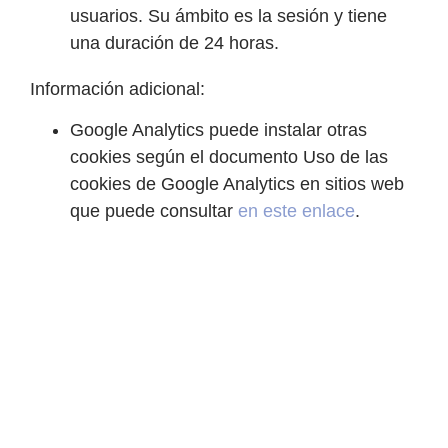
usuarios. Su ámbito es la sesión y tiene
una duración de 24 horas.
Información adicional:
Google Analytics puede instalar otras
cookies según el documento Uso de las
cookies de Google Analytics en sitios web
que puede consultar
en este enlace
.
Cookies sociales
El sitio Web incluye otras funcionalidades
proporcionadas por servicios de terceros y
redes sociales para mejorar la experiencia
de los visitantes. Puede compartir el
contenido en sus redes sociales como
Facebook, Twitter, Instagram, Vimeo o