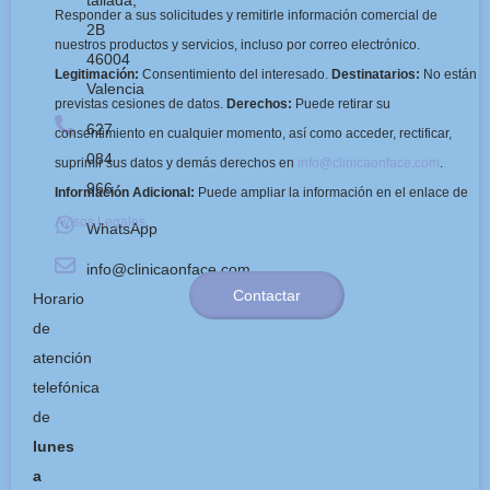
tallada,
Responder a sus solicitudes y remitirle información comercial de
2B
nuestros productos y servicios, incluso por correo electrónico.
46004
Legitimación:
Consentimiento del interesado.
Destinatarios:
No están
Valencia
previstas cesiones de datos.
Derechos:
Puede retirar su
627
consentimiento en cualquier momento, así como acceder, rectificar,
084
suprimir sus datos y demás derechos en
info@clinicaonface.com
.
966
Información Adicional:
Puede ampliar la información en el enlace de
Avisos Legales
.
WhatsApp
info@clinicaonface.com
Contactar
Horario
de
atención
telefónica
de
lunes
a