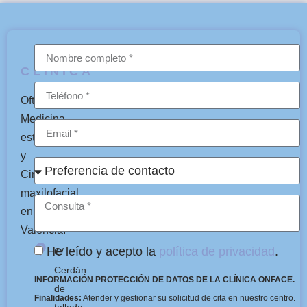
CLÍNICA
Oftalmología,
Medicina
estética
y
Cirugía
maxilofacial
en
Valencia.
He leído y acepto la
política de privacidad
.
C/
Cerdán
INFORMACIÓN PROTECCIÓN DE DATOS DE LA CLÍNICA ONFACE.
de
Finalidades:
Atender y gestionar su solicitud de cita en nuestro centro.