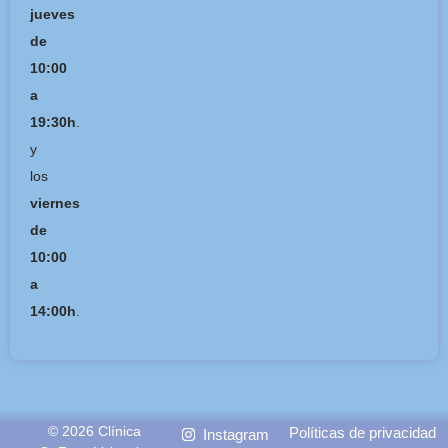
jueves
de
10:00
a
19:30h
.
y
los
viernes
de
10:00
a
14:00h
.
© 2026 Clínica
Políticas de privacidad
Instagram