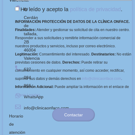
He leído y acepto la
política de privacidad
.
C/
Cerdán
INFORMACIÓN PROTECCIÓN DE DATOS DE LA CLÍNICA ONFACE.
de
Finalidades:
Atender y gestionar su solicitud de cita en nuestro centro.
tallada,
Responder a sus solicitudes y remitirle información comercial de
2B
nuestros productos y servicios, incluso por correo electrónico.
46004
Legitimación:
Consentimiento del interesado.
Destinatarios:
No están
Valencia
previstas cesiones de datos.
Derechos:
Puede retirar su
627
consentimiento en cualquier momento, así como acceder, rectificar,
084
suprimir sus datos y demás derechos en
info@clinicaonface.com
.
966
Información Adicional:
Puede ampliar la información en el enlace de
Avisos Legales
.
WhatsApp
info@clinicaonface.com
Contactar
Horario
de
atención