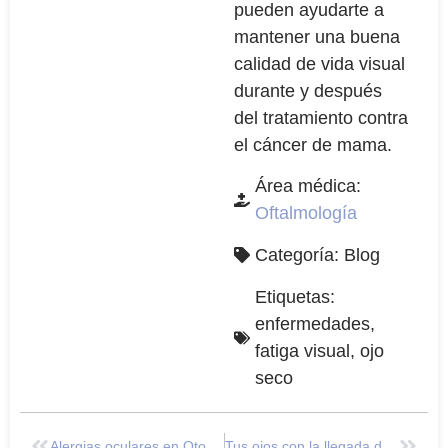
pueden ayudarte a
mantener una buena
calidad de vida visual
durante y después
del tratamiento contra
el cáncer de mama.
Área médica:
Oftalmología
Categoría:
Blog
Etiquetas:
enfermedades
,
fatiga visual
,
ojo
seco
Alergias oculares en Otoño: ¿Cómo llevar la temporada de estornudos?
Tus ojos con la llegada del Otoño: Consejos para una visión saludable