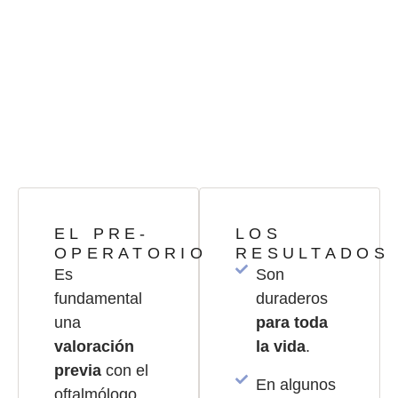
LA INTERVENCIÓN
La única solución efectiva y
definitiva es la cirugía.
EL PRE-
LOS
OPERATORIO
RESULTADOS
Es
Son
fundamental
duraderos
una
para toda
valoración
la vida
.
previa
con el
En algunos
oftalmólogo.