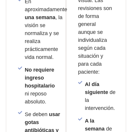
visual. Las
En
revisiones son
aproximadamente
de forma
una semana
, la
general
visión se
aunque se
normaliza y se
individualiza
realiza
según cada
prácticamente
situación y
vida normal.
para cada
No requiere
paciente:
ingreso
Al día
hospitalario
siguiente
de
ni reposo
la
absoluto.
intervención.
Se deben
usar
A la
gotas
semana
de
antibióticas y