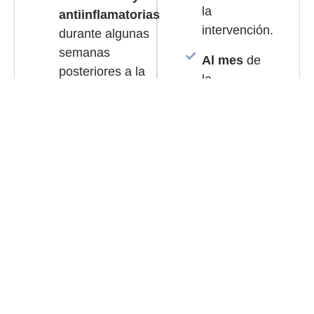
la
antiinflamatorias
intervención.
durante algunas
semanas
Al mes
de
posteriores a la
la
cirugía.
intervención.
Se deben
evitar
esfuerzos
intensos y
el deporte
físico
los
primeros
días.