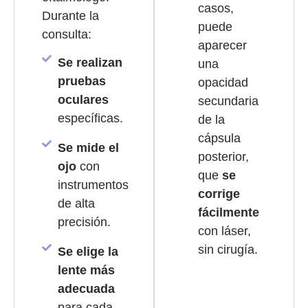
casos,
Durante la
puede
consulta:
aparecer
Se realizan
una
pruebas
opacidad
oculares
secundaria
específicas.
de la
cápsula
Se mide el
posterior,
ojo
con
que
se
instrumentos
corrige
de alta
fácilmente
precisión.
con láser,
sin cirugía.
Se elige la
lente más
adecuada
para cada