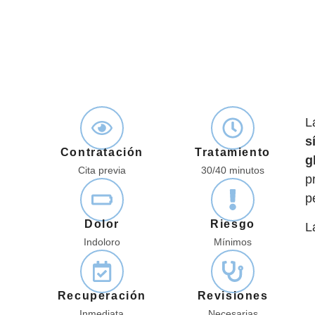
L
s
Contratación
Tratamiento
g
Cita previa
30/40 minutos
p
p
Dolor
Riesgo
L
Indoloro
Mínimos
Recuperación
Revisiones
Inmediata
Necesarias