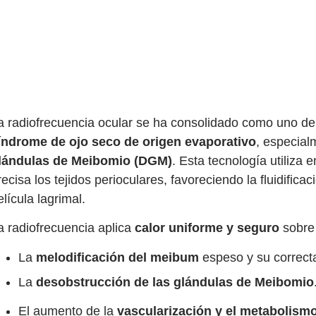
a radiofrecuencia ocular se ha consolidado como uno de 
índrome de ojo seco de origen evaporativo
, especial
lándulas de Meibomio (DGM)
. Esta tecnología utiliza
recisa los tejidos perioculares, favoreciendo la fluidific
elícula lagrimal.
a radiofrecuencia aplica
calor uniforme y seguro
sobre 
La
melodificación del meibum
espeso y su correcta
La
desobstrucción de las glándulas de Meibomio
El aumento de la
vascularización y el metabolismo