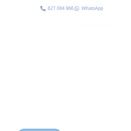
627 084 966
WhatsApp
RAD
Oftalmología
Mejora la
como ardor