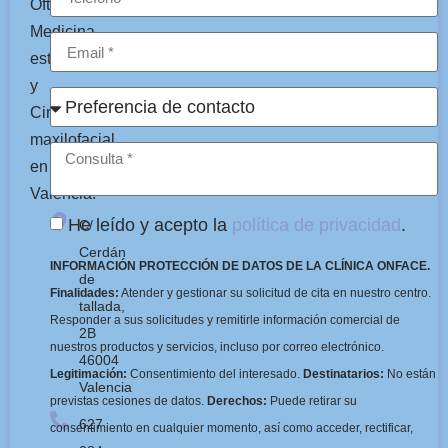
Oftalmología,
Medicina
estética
y
Cirugía
maxilofacial
en
Valencia.
He leído y acepto la
política de privacidad
.
C/
Cerdán
INFORMACIÓN PROTECCIÓN DE DATOS DE LA CLÍNICA ONFACE.
de
Finalidades:
Atender y gestionar su solicitud de cita en nuestro centro.
tallada,
Responder a sus solicitudes y remitirle información comercial de
2B
nuestros productos y servicios, incluso por correo electrónico.
46004
Legitimación:
Consentimiento del interesado.
Destinatarios:
No están
Valencia
previstas cesiones de datos.
Derechos:
Puede retirar su
627
consentimiento en cualquier momento, así como acceder, rectificar,