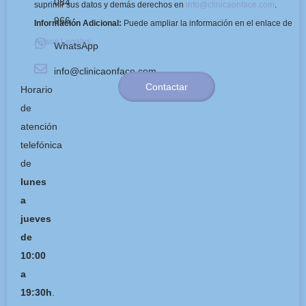
084
suprimir sus datos y demás derechos en
info@clinicaonface.com
.
966
Información Adicional:
Puede ampliar la información en el enlace de
Avisos Legales
.
WhatsApp
info@clinicaonface.com
Contactar
Horario
de
atención
telefónica
de
lunes
a
jueves
de
10:00
a
19:30h
.