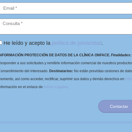
He leído y acepto la
política de privacidad
.
INFORMACIÓN PROTECCIÓN DE DATOS DE LA CLÍNICA ONFACE.
Finalidades:
esponder a sus solicitudes y remitirle información comercial de nuestros productos 
onsentimiento del interesado.
Destinatarios:
No están previstas cesiones de dat
omento, así como acceder, rectificar, suprimir sus datos y demás derechos en
inf
nformación en el enlace de
Avisos Legales
.
Contactar