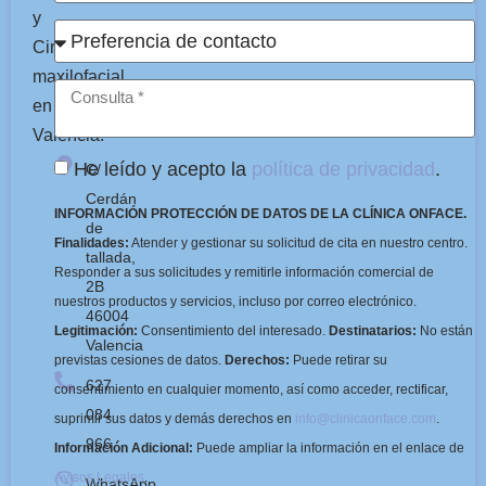
y
Cirugía
maxilofacial
en
Valencia.
He leído y acepto la
política de privacidad
.
C/
Cerdán
INFORMACIÓN PROTECCIÓN DE DATOS DE LA CLÍNICA ONFACE.
de
Finalidades:
Atender y gestionar su solicitud de cita en nuestro centro.
tallada,
Responder a sus solicitudes y remitirle información comercial de
2B
nuestros productos y servicios, incluso por correo electrónico.
46004
Legitimación:
Consentimiento del interesado.
Destinatarios:
No están
Valencia
previstas cesiones de datos.
Derechos:
Puede retirar su
627
consentimiento en cualquier momento, así como acceder, rectificar,
084
suprimir sus datos y demás derechos en
info@clinicaonface.com
.
966
Información Adicional:
Puede ampliar la información en el enlace de
Avisos Legales
.
WhatsApp