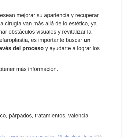
desean mejorar su apariencia y recuperar
 cirugía van más allá de lo estético, ya
ar obstáculos visuales y revitalizar la
efaroplastia, es importante buscar
un
ravés del proceso
y ayudarte a lograr los
btener más información.
eco
,
párpados
,
tratamientos
,
valencia
e la visión de los pequeños: Oftalmología Infantil