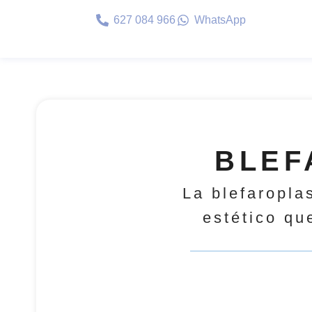
627 084 966
WhatsApp
BLEF
La blefaropla
estético qu