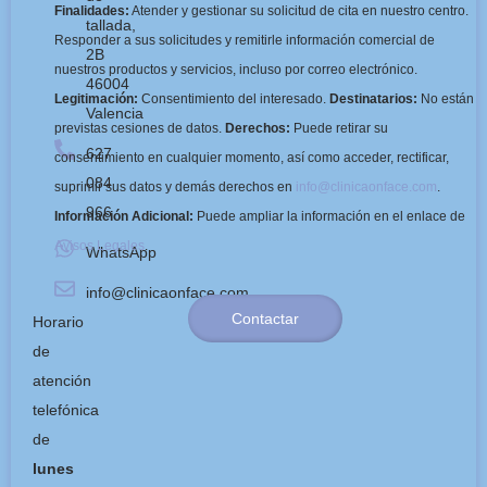
Finalidades:
Atender y gestionar su solicitud de cita en nuestro centro.
tallada,
Responder a sus solicitudes y remitirle información comercial de
2B
nuestros productos y servicios, incluso por correo electrónico.
46004
Legitimación:
Consentimiento del interesado.
Destinatarios:
No están
Valencia
previstas cesiones de datos.
Derechos:
Puede retirar su
627
consentimiento en cualquier momento, así como acceder, rectificar,
084
suprimir sus datos y demás derechos en
info@clinicaonface.com
.
966
Información Adicional:
Puede ampliar la información en el enlace de
Avisos Legales
.
WhatsApp
info@clinicaonface.com
Contactar
Horario
de
atención
telefónica
de
lunes