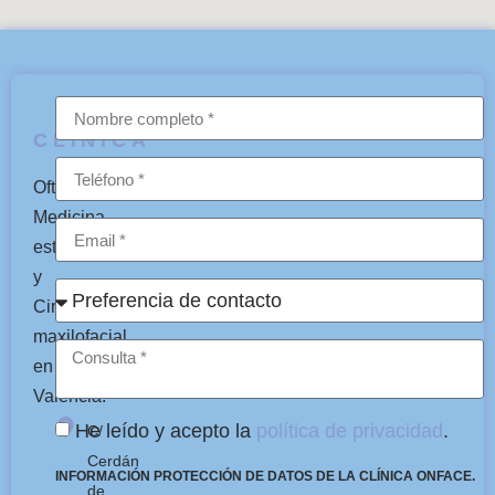
CLÍNICA
Oftalmología,
Medicina
estética
y
Cirugía
maxilofacial
en
Valencia.
He leído y acepto la
política de privacidad
.
C/
Cerdán
INFORMACIÓN PROTECCIÓN DE DATOS DE LA CLÍNICA ONFACE.
de