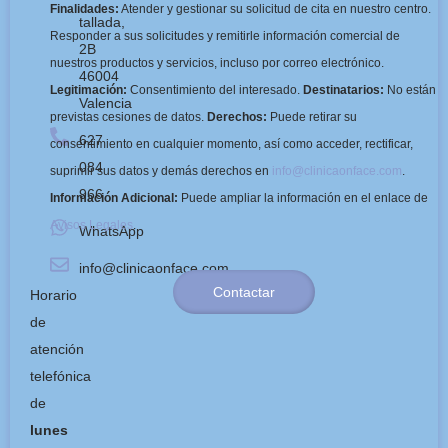
Finalidades:
Atender y gestionar su solicitud de cita en nuestro centro.
tallada,
Responder a sus solicitudes y remitirle información comercial de
2B
nuestros productos y servicios, incluso por correo electrónico.
46004
Legitimación:
Consentimiento del interesado.
Destinatarios:
No están
Valencia
previstas cesiones de datos.
Derechos:
Puede retirar su
627
consentimiento en cualquier momento, así como acceder, rectificar,
084
suprimir sus datos y demás derechos en
info@clinicaonface.com
.
966
Información Adicional:
Puede ampliar la información en el enlace de
Avisos Legales
.
WhatsApp
info@clinicaonface.com
Contactar
Horario
de
atención
telefónica
de
lunes