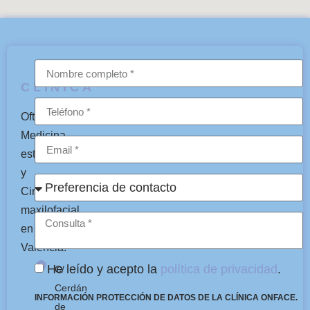
CLÍNICA
Oftalmología,
Medicina
estética
y
Cirugía
maxilofacial
en
Valencia.
He leído y acepto la
política de privacidad
.
C/
Cerdán
INFORMACIÓN PROTECCIÓN DE DATOS DE LA CLÍNICA ONFACE.
de