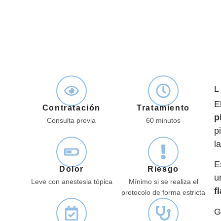
L
E
Contratación
Tratamiento
p
Consulta previa
60 minutos
p
l
E
Dolor
Riesgo
u
Leve con anestesia tópica
Mínimo si se realiza el
f
protocolo de forma estricta
G