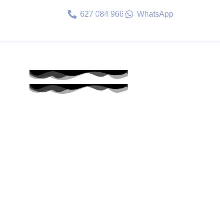
627 084 966
WhatsApp
Medicina estética
Tecnolo
producció
capas más 