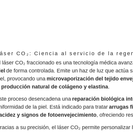
áser CO₂: Ciencia al servicio de la reg
l láser CO₂ fraccionado es una tecnología médica avanz
iel
de forma controlada. Emite un haz de luz que actúa so
iel, provocando una
microvaporización del tejido enve
a
producción natural de colágeno y elastina
.
ste proceso desencadena una
reparación biológica in
niformidad de la piel. Está indicado para tratar
arrugas f
lacidez y signos de fotoenvejecimiento
, ofreciendo re
racias a su precisión, el láser CO₂ permite personalizar 