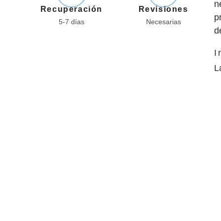
n
Recuperación
Revisiones
p
5-7 días
Necesarias
d
I
L