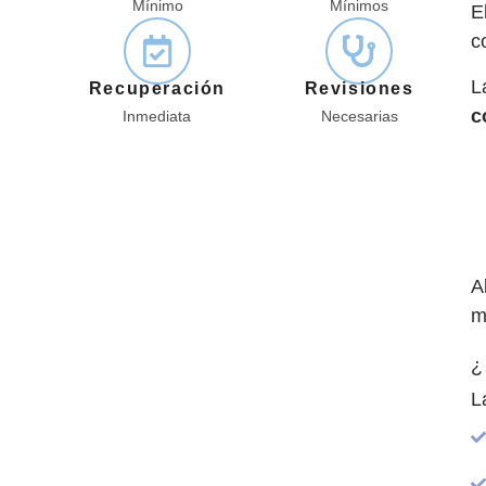
Mínimo
Mínimos
E
c
L
Recuperación
Revisiones
c
Inmediata
Necesarias
A
m
¿
L