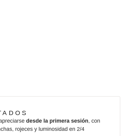
basados en
es de cada
TADOS
 apreciarse
desde la primera sesión
, con
chas, rojeces y luminosidad en 2/4