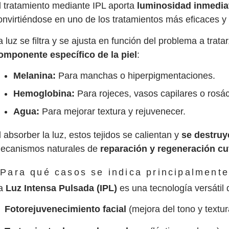
l tratamiento mediante IPL aporta
luminosidad inmediat
onvirtiéndose en uno de los tratamientos más eficaces y
a luz se filtra y se ajusta en función del problema a trat
omponente específico de la piel
:
Melanina:
Para manchas o hiperpigmentaciones.
Hemoglobina:
Para rojeces, vasos capilares o rosá
Agua:
Para mejorar textura y rejuvenecer.
l absorber la luz, estos tejidos se calientan y
se destruy
ecanismos naturales de
reparación y regeneración c
Para qué casos se indica principalmente
a
Luz Intensa Pulsada (IPL)
es una tecnología versátil q
Fotorejuvenecimiento facial
(mejora del tono y textur