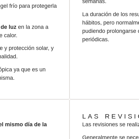
semanas.
 gel frío para protegerla
La duración de los resu
hábitos, pero normal
 de luz
en la zona a
pudiendo prolongarse
 calor.
periódicas.
te y protección solar, y
alidad.
tópica ya que es un
misma.
LAS REVIS
el mismo día de la
Las revisiones se reali
Generalmente se nece