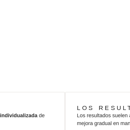
EL TRATAMIENTO
 aplicamos protocolos propios 
encia médica y en las necesidad
paciente.
LOS RESUL
individualizada
de
Los resultados suelen
mejora gradual en man