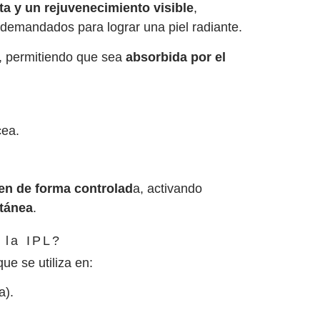
a y un rejuvenecimiento visible
,
 demandados para lograr una piel radiante.
ar, permitiendo que sea
absorbida por el
cea.
en de forma controlad
a, activando
utánea
.
 la IPL?
ue se utiliza en:
a).