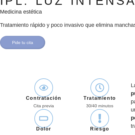
IPL: LUZ INTENS
Medicina estética
Tratamiento rápido y poco invasivo que elimina manchas y
Pide tu cita
L
p
Contratación
Tratamiento
p
Cita previa
30/40 minutos
u
p
t
Dolor
Riesgo