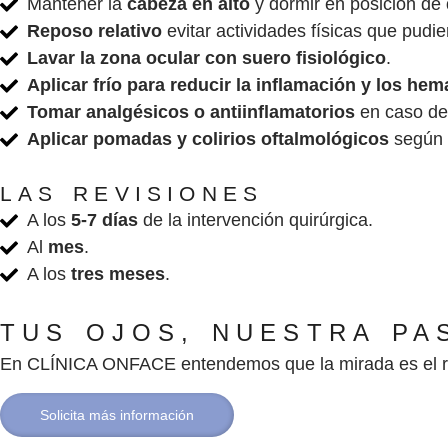
Mantener la
cabeza en alto
y dormir en posición de
Reposo relativo
evitar actividades físicas que pudie
Lavar la zona ocular con suero fisiológico
.
Aplicar frío para reducir la inflamación y los he
Tomar analgésicos o antiinflamatorios
en caso de 
Aplicar pomadas y colirios oftalmológicos
según 
LAS REVISIONES
A los
5-7 días
de la intervención quirúrgica.
Al
mes
.
A los
tres meses
.
TUS OJOS, NUESTRA PA
En CLÍNICA ONFACE entendemos que la mirada es el refl
Solicita más información