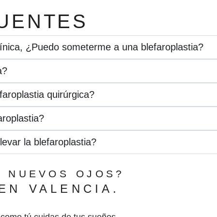
UENTES
línica, ¿Puedo someterme a una blefaroplastia?
a?
faroplastia quirúrgica?
roplastia?
evar la blefaroplastia?
N NUEVOS OJOS?
EN VALENCIA.
 como tú cuidas de tus sueños.