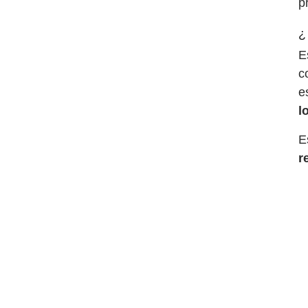
p
¿
E
c
e
l
E
r