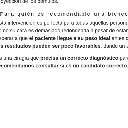
royección de los pómulos.
Para quién es recomendable una biche
sta intervención es perfecta para todas aquellas perso
omo su cara es demasiado redondeada a pesar de estar en
sperar a que
el paciente llegue a su peso ideal
antes d
os resultados pueden ser poco favorables
, dando un 
s una cirugía que
precisa un correcto diagnóstico
para
ecomendamos consultar si es un candidato correcto
LA INTERVENCIÓN