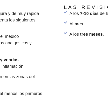
LAS REVIS
gura y de muy rápida
A los
7-10 días
de la
nta los siguientes
Al
mes
.
A los
tres meses
.
el médico
os analgesicos y
 y vendas
 inflamación.
n en las zonas del
al menos los primeros