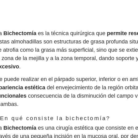
a
Bichectomía
es la técnica quirúrgica que
permite res
stas almohadillas son estructuras de grasa profunda situa
e atrofia como la grasa más superficial, sino que se exti
a zona de la mejilla y a la zona temporal, dando soporte
xcesivo
.
e puede realizar en el párpado superior, inferior o en a
pariencia estética
del envejecimiento de la región orbit
uncionales
consecuencia de la disminución del campo vi
 ambas.
En qué consiste la bichectomía?
a
Bichectomía
es una cirugía estética que consiste en e
ravés de una pequeña incisión en la mucosa oral, por dentr