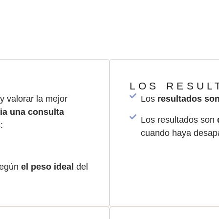
amos la Bichectomía según la int
las necesidades del paciente.
LOS RESUL
y valorar la mejor
Los
resultados so
ia una consulta
Los resultados son
:
cuando haya desapa
 según
el peso ideal
del