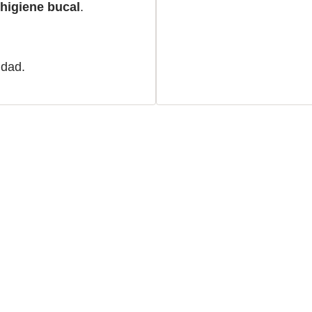
higiene bucal
.
idad.