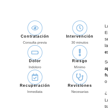
L
E
Contratación
Intervención
s
Consulta previa
30 minutos
l
e
Dolor
Riesgo
S
Indoloro
Mínimo
a
f
o
Recuperación
Revisiones
Inmediata
Necesarias
¿
L
t