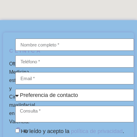
CLÍNICA
Oftalmología,
Medicina
estética
y
Cirugía
maxilofacial
en
Valencia.
He leído y acepto la
política de privacidad
.
C/