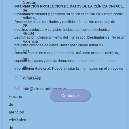
Cerdán
INFORMACIÓN PROTECCIÓN DE DATOS DE LA CLÍNICA ONFACE.
de
Finalidades:
Atender y gestionar su solicitud de cita en nuestro centro.
tallada,
Responder a sus solicitudes y remitirle información comercial de
2B
nuestros productos y servicios, incluso por correo electrónico.
46004
Legitimación:
Consentimiento del interesado.
Destinatarios:
No están
Valencia
previstas cesiones de datos.
Derechos:
Puede retirar su
627
consentimiento en cualquier momento, así como acceder, rectificar,
084
suprimir sus datos y demás derechos en
info@clinicaonface.com
.
966
Información Adicional:
Puede ampliar la información en el enlace de
Avisos Legales
.
WhatsApp
info@clinicaonface.com
Contactar
Horario
de
atención
telefónica
de