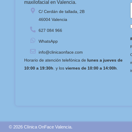
maxilofacial en Valencia.
C/ Cerdán de tallada, 2B
46004 Valencia
627 084 966
WhatsApp
R
info@clinicaonface.com
C
Horario de atención telefónica de
lunes a jueves de
m
10:00 a 19:30h
. y los
viernes de 10:00 a 14:00h
.
i
© 2026 Clínica OnFace Valencia.