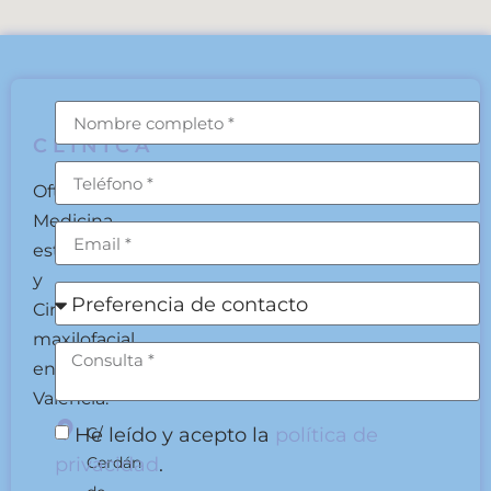
CLÍNICA
Oftalmología,
Medicina
estética
y
Cirugía
maxilofacial
en
Valencia.
He leído y acepto la
política de
C/
privacidad
.
Cerdán