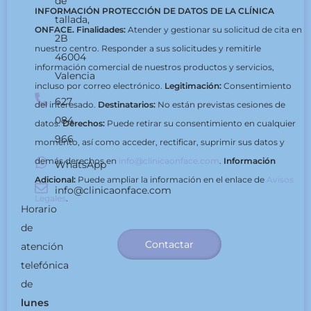
de
INFORMACIÓN PROTECCIÓN DE DATOS DE LA CLÍNICA
tallada,
ONFACE.
Finalidades:
Atender y gestionar su solicitud de cita en
2B
nuestro centro. Responder a sus solicitudes y remitirle
46004
información comercial de nuestros productos y servicios,
Valencia
incluso por correo electrónico.
Legitimación:
Consentimiento
627
del interesado.
Destinatarios:
No están previstas cesiones de
084
datos.
Derechos:
Puede retirar su consentimiento en cualquier
966
momento, así como acceder, rectificar, suprimir sus datos y
demás derechos en
info@clinicaonface.com
.
Información
WhatsApp
Adicional:
Puede ampliar la información en el enlace de
Avisos
info@clinicaonface.com
Legales
.
Horario
de
Contactar
atención
telefónica
de
lunes