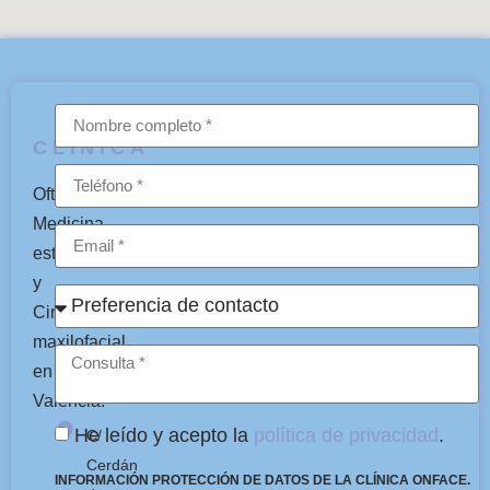
CLÍNICA
Oftalmología,
Medicina
estética
y
Cirugía
maxilofacial
en
Valencia.
He leído y acepto la
política de privacidad
.
C/
Cerdán
INFORMACIÓN PROTECCIÓN DE DATOS DE LA CLÍNICA ONFACE.