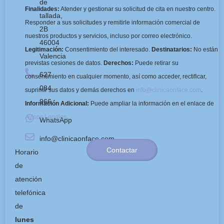
de
Finalidades:
Atender y gestionar su solicitud de cita en nuestro centro.
tallada,
Responder a sus solicitudes y remitirle información comercial de
2B
nuestros productos y servicios, incluso por correo electrónico.
46004
Legitimación:
Consentimiento del interesado.
Destinatarios:
No están
Valencia
previstas cesiones de datos.
Derechos:
Puede retirar su
627
consentimiento en cualquier momento, así como acceder, rectificar,
084
suprimir sus datos y demás derechos en
info@clinicaonface.com
.
966
Información Adicional:
Puede ampliar la información en el enlace de
Avisos Legales
.
WhatsApp
info@clinicaonface.com
Contactar
Horario
de
atención
telefónica
de
lunes