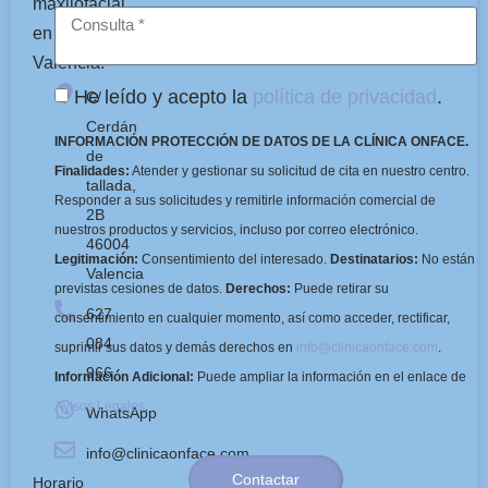
maxilofacial
en
Valencia.
He leído y acepto la
política de privacidad
.
C/
Cerdán
INFORMACIÓN PROTECCIÓN DE DATOS DE LA CLÍNICA ONFACE.
de
Finalidades:
Atender y gestionar su solicitud de cita en nuestro centro.
tallada,
Responder a sus solicitudes y remitirle información comercial de
2B
nuestros productos y servicios, incluso por correo electrónico.
46004
Legitimación:
Consentimiento del interesado.
Destinatarios:
No están
Valencia
previstas cesiones de datos.
Derechos:
Puede retirar su
627
consentimiento en cualquier momento, así como acceder, rectificar,
084
suprimir sus datos y demás derechos en
info@clinicaonface.com
.
966
Información Adicional:
Puede ampliar la información en el enlace de
Avisos Legales
.
WhatsApp
info@clinicaonface.com
Contactar
Horario