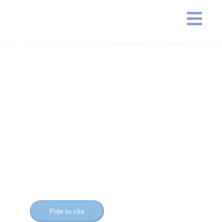
BÁRBARA
ALCAIDE GÓMEZ
Oftalmología
¿Mi misión? encontrar
tu mejor visión.
Pide tu cita