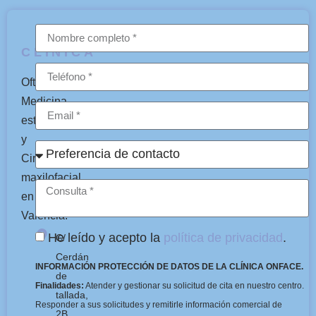
CLÍNICA
Oftalmología,
Medicina
estética
y
Cirugía
maxilofacial
en
Valencia.
He leído y acepto la
política de privacidad
.
C/
Cerdán
INFORMACIÓN PROTECCIÓN DE DATOS DE LA CLÍNICA ONFACE.
de
Finalidades:
Atender y gestionar su solicitud de cita en nuestro centro.
tallada,
Responder a sus solicitudes y remitirle información comercial de
2B