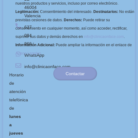
nuestros productos y servicios, incluso por correo electrónico.
46004
Legitimación:
Consentimiento del interesado.
Destinatarios:
No están
Valencia
previstas cesiones de datos.
Derechos:
Puede retirar su
627
consentimiento en cualquier momento, así como acceder, rectificar,
084
suprimir sus datos y demás derechos en
info@clinicaonface.com
.
966
Información Adicional:
Puede ampliar la información en el enlace de
Avisos Legales
.
WhatsApp
info@clinicaonface.com
Contactar
Horario
de
atención
telefónica
de
lunes
a
jueves