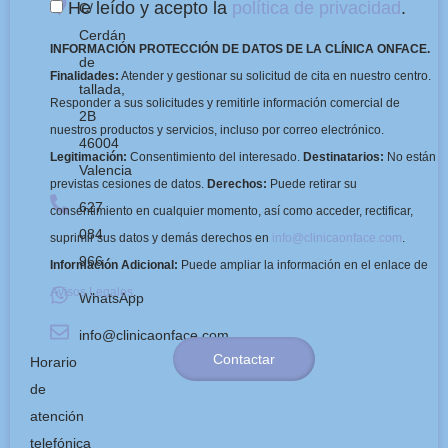
He leído y acepto la
política de privacidad
.
C/
Cerdán
INFORMACIÓN PROTECCIÓN DE DATOS DE LA CLÍNICA ONFACE.
de
Finalidades:
Atender y gestionar su solicitud de cita en nuestro centro.
tallada,
Responder a sus solicitudes y remitirle información comercial de
2B
nuestros productos y servicios, incluso por correo electrónico.
46004
Legitimación:
Consentimiento del interesado.
Destinatarios:
No están
Valencia
previstas cesiones de datos.
Derechos:
Puede retirar su
627
consentimiento en cualquier momento, así como acceder, rectificar,
084
suprimir sus datos y demás derechos en
info@clinicaonface.com
.
966
Información Adicional:
Puede ampliar la información en el enlace de
Avisos Legales
.
WhatsApp
info@clinicaonface.com
Contactar
Horario
de
atención
telefónica