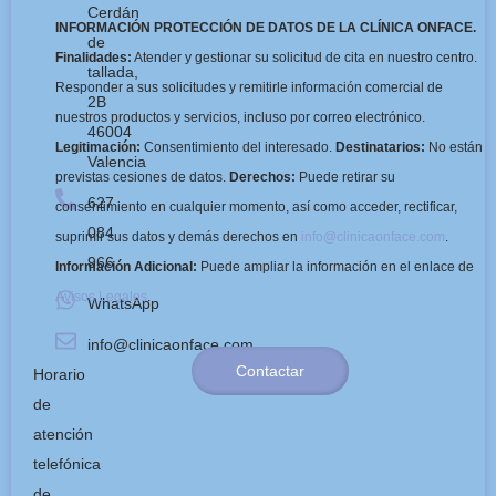
Cerdán
INFORMACIÓN PROTECCIÓN DE DATOS DE LA CLÍNICA ONFACE.
de
Finalidades:
Atender y gestionar su solicitud de cita en nuestro centro.
tallada,
Responder a sus solicitudes y remitirle información comercial de
2B
nuestros productos y servicios, incluso por correo electrónico.
46004
Legitimación:
Consentimiento del interesado.
Destinatarios:
No están
Valencia
previstas cesiones de datos.
Derechos:
Puede retirar su
627
consentimiento en cualquier momento, así como acceder, rectificar,
084
suprimir sus datos y demás derechos en
info@clinicaonface.com
.
966
Información Adicional:
Puede ampliar la información en el enlace de
Avisos Legales
.
WhatsApp
info@clinicaonface.com
Contactar
Horario
de
atención
telefónica
de