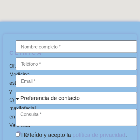
CLÍNICA
Oftalmología,
Medicina
estética
y
Cirugía
maxilofacial
en
Valencia.
He leído y acepto la
política de privacidad
.
C/