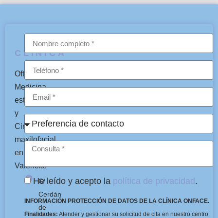
CLÍNICA
Oftalmología,
Medicina
estética
y
Cirugía
maxilofacial
en
Valencia.
He leído y acepto la
política de privacidad
.
C/
Cerdán
INFORMACIÓN PROTECCIÓN DE DATOS DE LA CLÍNICA ONFACE.
de
Finalidades:
Atender y gestionar su solicitud de cita en nuestro centro.