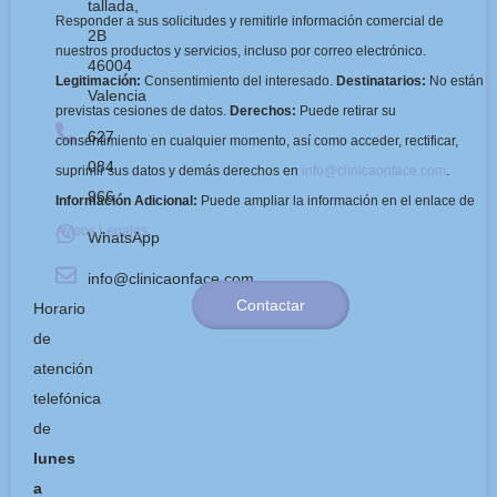
tallada,
Responder a sus solicitudes y remitirle información comercial de
2B
nuestros productos y servicios, incluso por correo electrónico.
46004
Legitimación:
Consentimiento del interesado.
Destinatarios:
No están
Valencia
previstas cesiones de datos.
Derechos:
Puede retirar su
627
consentimiento en cualquier momento, así como acceder, rectificar,
084
suprimir sus datos y demás derechos en
info@clinicaonface.com
.
966
Información Adicional:
Puede ampliar la información en el enlace de
Avisos Legales
.
WhatsApp
info@clinicaonface.com
Contactar
Horario
de
atención
telefónica
de
lunes
a