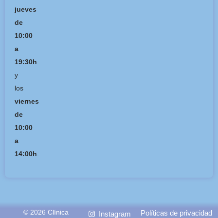
jueves
de
10:00
a
19:30h
.
y
los
viernes
de
10:00
a
14:00h
.
© 2026 Clínica
Políticas de privacidad
Instagram