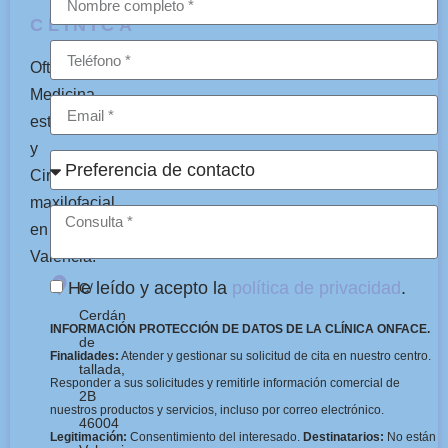
CLÍNICA
Oftalmología,
Medicina
estética
y
Cirugía
maxilofacial
en
Valencia.
He leído y acepto la
política de privacidad
.
C/
Cerdán
INFORMACIÓN PROTECCIÓN DE DATOS DE LA CLÍNICA ONFACE.
de
Finalidades:
Atender y gestionar su solicitud de cita en nuestro centro.
tallada,
Responder a sus solicitudes y remitirle información comercial de
2B
nuestros productos y servicios, incluso por correo electrónico.
46004
Legitimación:
Consentimiento del interesado.
Destinatarios:
No están