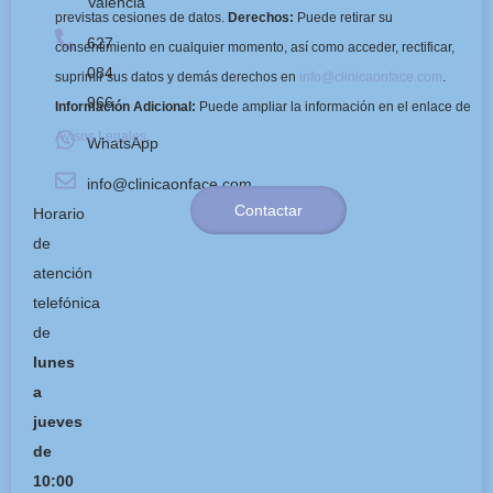
Valencia
previstas cesiones de datos.
Derechos:
Puede retirar su
627
consentimiento en cualquier momento, así como acceder, rectificar,
084
suprimir sus datos y demás derechos en
info@clinicaonface.com
.
966
Información Adicional:
Puede ampliar la información en el enlace de
Avisos Legales
.
WhatsApp
info@clinicaonface.com
Contactar
Horario
de
atención
telefónica
de
lunes
a
jueves
de
10:00