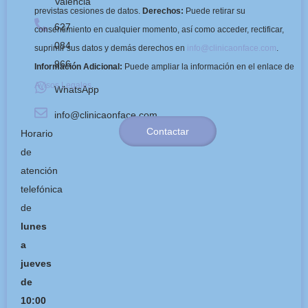
Valencia
previstas cesiones de datos.
Derechos:
Puede retirar su
627
consentimiento en cualquier momento, así como acceder, rectificar,
084
suprimir sus datos y demás derechos en
info@clinicaonface.com
.
966
Información Adicional:
Puede ampliar la información en el enlace de
Avisos Legales
.
WhatsApp
info@clinicaonface.com
Contactar
Horario
de
atención
telefónica
de
lunes
a
jueves
de
10:00