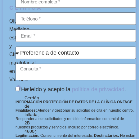
CLÍNICA
Oftalmología,
Medicina
estética
y
Cirugía
maxilofacial
en
Valencia.
He leído y acepto la
política de privacidad
.
C/
Cerdán
INFORMACIÓN PROTECCIÓN DE DATOS DE LA CLÍNICA ONFACE.
de
Finalidades:
Atender y gestionar su solicitud de cita en nuestro centro.
tallada,
Responder a sus solicitudes y remitirle información comercial de
2B
nuestros productos y servicios, incluso por correo electrónico.
46004
Legitimación:
Consentimiento del interesado.
Destinatarios:
No están