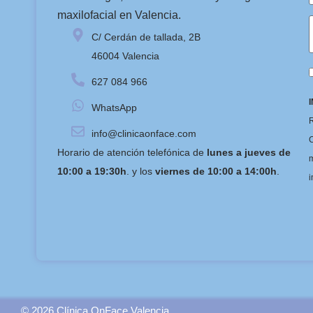
maxilofacial en Valencia.
C/ Cerdán de tallada, 2B
46004 Valencia
627 084 966
WhatsApp
R
info@clinicaonface.com
C
Horario de atención telefónica de
lunes a jueves de
m
10:00 a 19:30h
. y los
viernes de 10:00 a 14:00h
.
i
© 2026 Clínica OnFace Valencia.