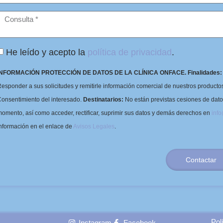
He leído y acepto la
política de privacidad
.
INFORMACIÓN PROTECCIÓN DE DATOS DE LA CLÍNICA ONFACE.
Finalidades:
esponder a sus solicitudes y remitirle información comercial de nuestros productos 
onsentimiento del interesado.
Destinatarios:
No están previstas cesiones de dat
omento, así como acceder, rectificar, suprimir sus datos y demás derechos en
inf
nformación en el enlace de
Avisos Legales
.
Contactar
Pol
Instagram
Facebook