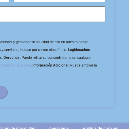
Atender y gestionar su solicitud de cita en nuestro centro.
y servicios, incluso por correo electrónico.
Legitimación:
os.
Derechos:
Puede retirar su consentimiento en cualquier
o@clinicaonface.com
.
Información Adicional:
Puede ampliar la
íticas de privacidad
Aviso legal
Política de cookies