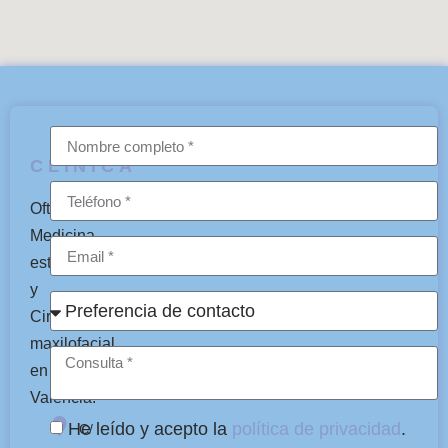
CLÍNICA
Oftalmología,
Medicina
estética
y
Cirugía
maxilofacial
en
Valencia.
He leído y acepto la
política de privacidad
.
C/