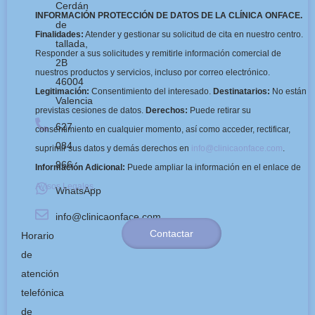
Cerdán
INFORMACIÓN PROTECCIÓN DE DATOS DE LA CLÍNICA ONFACE.
de
Finalidades:
Atender y gestionar su solicitud de cita en nuestro centro.
tallada,
Responder a sus solicitudes y remitirle información comercial de
2B
nuestros productos y servicios, incluso por correo electrónico.
46004
Legitimación:
Consentimiento del interesado.
Destinatarios:
No están
Valencia
previstas cesiones de datos.
Derechos:
Puede retirar su
627
consentimiento en cualquier momento, así como acceder, rectificar,
084
suprimir sus datos y demás derechos en
info@clinicaonface.com
.
966
Información Adicional:
Puede ampliar la información en el enlace de
Avisos Legales
.
WhatsApp
info@clinicaonface.com
Contactar
Horario
de
atención
telefónica
de