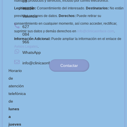
2B
nuestros productos y servicios, incluso por correo electrónico.
46004
Legitimación:
Consentimiento del interesado.
Destinatarios:
No están
Valencia
previstas cesiones de datos.
Derechos:
Puede retirar su
consentimiento en cualquier momento, así como acceder, rectificar,
627
suprimir sus datos y demás derechos en
info@clinicaonface.com
.
084
Información Adicional:
Puede ampliar la información en el enlace de
966
Avisos Legales
.
WhatsApp
info@clinicaonface.com
Contactar
Horario
de
atención
telefónica
de
lunes
a
jueves