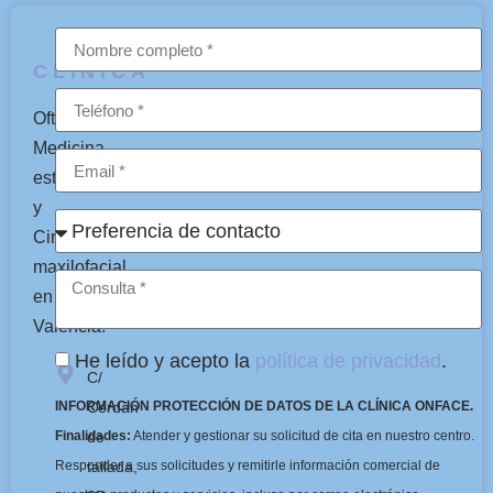
CLÍNICA
Oftalmología,
Medicina
estética
y
Cirugía
maxilofacial
en
Valencia.
He leído y acepto la
política de privacidad
.
C/
Cerdán
INFORMACIÓN PROTECCIÓN DE DATOS DE LA CLÍNICA ONFACE.
de
Finalidades:
Atender y gestionar su solicitud de cita en nuestro centro.
tallada,
Responder a sus solicitudes y remitirle información comercial de