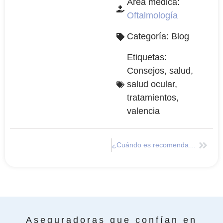
Área médica:
Oftalmología
Categoría:
Blog
Etiquetas:
Consejos
,
salud
,
salud ocular
,
tratamientos
,
valencia
¿Cuándo es recomendable la primera visita al oftalmólogo para niños?
Aseguradoras que confían en