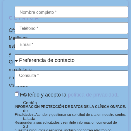
CLÍNICA
Oftalmología,
Medicina
estética
y
Cirugía
maxilofacial
en
Valencia.
He leído y acepto la
política de privacidad
.
C/
Cerdán
INFORMACIÓN PROTECCIÓN DE DATOS DE LA CLÍNICA ONFACE.
de
Finalidades:
Atender y gestionar su solicitud de cita en nuestro centro.
tallada,
Responder a sus solicitudes y remitirle información comercial de
2B
nuestros productos y servicios, incluso por correo electrónico.