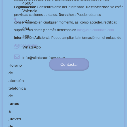
46004
Legitimación:
Consentimiento del interesado.
Destinatarios:
No están
Valencia
previstas cesiones de datos.
Derechos:
Puede retirar su
627
consentimiento en cualquier momento, así como acceder, rectificar,
084
suprimir sus datos y demás derechos en
info@clinicaonface.com
.
966
Información Adicional:
Puede ampliar la información en el enlace de
Avisos Legales
.
WhatsApp
info@clinicaonface.com
Contactar
Horario
de
atención
telefónica
de
lunes
a
jueves
de