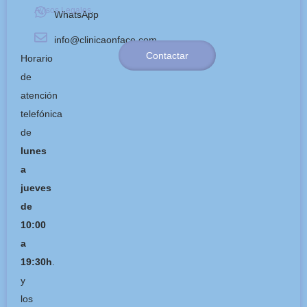
Avisos Legales
.
WhatsApp
info@clinicaonface.com
Contactar
Horario
de
atención
telefónica
de
lunes
a
jueves
de
10:00
a
19:30h
.
y
los