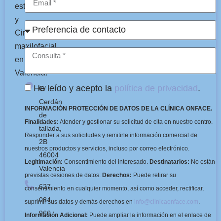
estética
y
Cirugía
maxilofacial
en
Valencia.
He leído y acepto la
política de privacidad
.
C/
Cerdán
INFORMACIÓN PROTECCIÓN DE DATOS DE LA CLÍNICA ONFACE.
de
Finalidades:
Atender y gestionar su solicitud de cita en nuestro centro.
tallada,
Responder a sus solicitudes y remitirle información comercial de
2B
nuestros productos y servicios, incluso por correo electrónico.
46004
Legitimación:
Consentimiento del interesado.
Destinatarios:
No están
Valencia
previstas cesiones de datos.
Derechos:
Puede retirar su
627
consentimiento en cualquier momento, así como acceder, rectificar,
084
suprimir sus datos y demás derechos en
info@clinicaonface.com
.
966
Información Adicional:
Puede ampliar la información en el enlace de