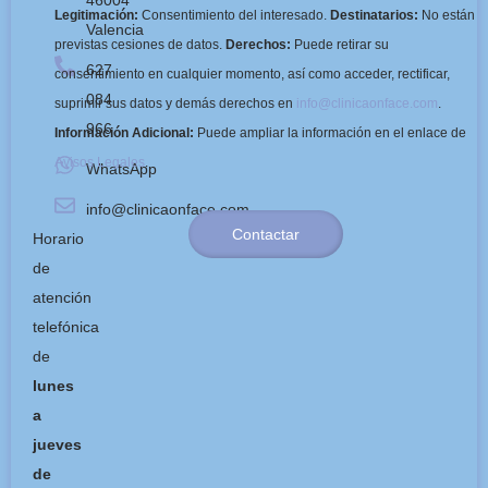
Legitimación:
Consentimiento del interesado.
Destinatarios:
No están
Valencia
previstas cesiones de datos.
Derechos:
Puede retirar su
627
consentimiento en cualquier momento, así como acceder, rectificar,
084
suprimir sus datos y demás derechos en
info@clinicaonface.com
.
966
Información Adicional:
Puede ampliar la información en el enlace de
Avisos Legales
.
WhatsApp
info@clinicaonface.com
Contactar
Horario
de
atención
telefónica
de
lunes
a
jueves
de