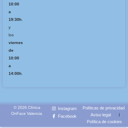
10:00
a
19:30h
.
y
los
viernes
de
10:00
a
14:00h
.
© 2026 Clínica
Políticas de privacidad
Instagram
OnFace Valencia.
Aviso legal
Facebook
Política de cookies