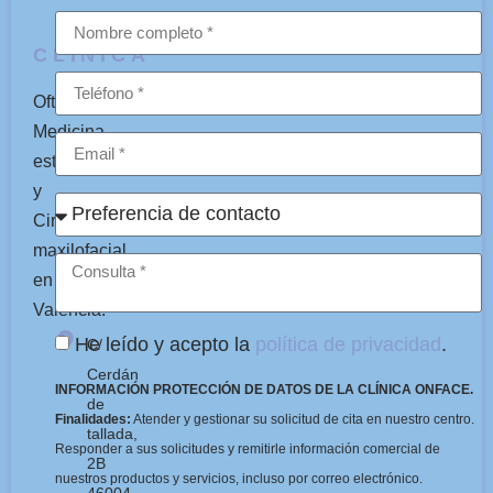
CLÍNICA
Oftalmología,
Medicina
estética
y
Cirugía
maxilofacial
en
Valencia.
He leído y acepto la
política de privacidad
.
C/
Cerdán
INFORMACIÓN PROTECCIÓN DE DATOS DE LA CLÍNICA ONFACE.
de
Finalidades:
Atender y gestionar su solicitud de cita en nuestro centro.
tallada,
Responder a sus solicitudes y remitirle información comercial de
2B
nuestros productos y servicios, incluso por correo electrónico.
46004