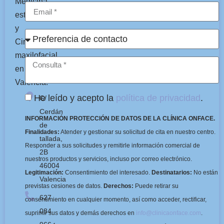
Medicina
estética
y
Cirugía
maxilofacial
en
Valencia.
He leído y acepto la
política de privacidad
.
C/
Cerdán
INFORMACIÓN PROTECCIÓN DE DATOS DE LA CLÍNICA ONFACE.
de
Finalidades:
Atender y gestionar su solicitud de cita en nuestro centro.
tallada,
Responder a sus solicitudes y remitirle información comercial de
2B
nuestros productos y servicios, incluso por correo electrónico.
46004
Legitimación:
Consentimiento del interesado.
Destinatarios:
No están
Valencia
previstas cesiones de datos.
Derechos:
Puede retirar su
627
consentimiento en cualquier momento, así como acceder, rectificar,
084
suprimir sus datos y demás derechos en
info@clinicaonface.com
.