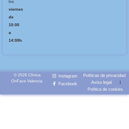
los
viernes
de
10:00
a
14:00h
.
© 2026 Clínica
Políticas de privacidad
Instagram
OnFace Valencia.
Aviso legal
Facebook
Política de cookies