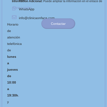
966
Información Adicional:
Puede ampliar la información en el enlace de
Avisos Legales
.
WhatsApp
info@clinicaonface.com
Contactar
Horario
de
atención
telefónica
de
lunes
a
jueves
de
10:00
a
19:30h
.
y